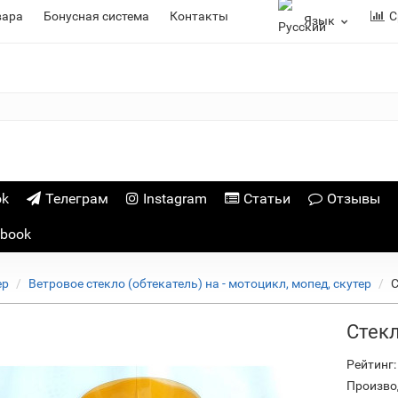
вара
Бонусная система
Контакты
С
Язык
ok
Телеграм
Instagram
Статьи
Отзывы
ebook
ер
Ветровое стекло (обтекатель) на - мотоцикл, мопед, скутер
С
Стек
Рейтинг:
Произво