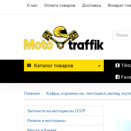
О нас
Оплата товаров
Доставка
Возврат то
Каталог
товаров
Tikt
Fac
Главная
Кофры, корзины на - мотоцикл, мопед, скут
Запчасти на мотоциклы СССР
Резина и мотошины
Масла и Химия