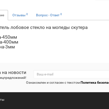
0
0
ние
Отзывы
Вопрос - Ответ
тель лобовое стекло на мопеды скутера
а-450мм
а-400мм
на-3мм
 на новости
спецпредложений!
Ознакомлен и согласен с текстом
Политика безопа
кты