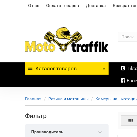
О нас
Оплата товаров
Доставка
Возврат то
Каталог
товаров
Tikt
Fac
Главная
Резина и мотошины
Камеры на - мотоцик
Фильтр
Производитель