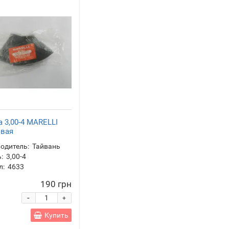
 3,00-4 MARELLI
овая
одитель:
Тайвань
:
3,00-4
л:
4633
190 грн
-
+
Купить