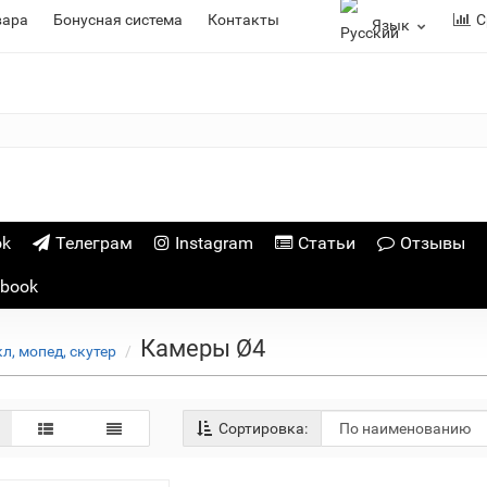
вара
Бонусная система
Контакты
С
Язык
ok
Телеграм
Instagram
Статьи
Отзывы
ebook
Камеры Ø4
л, мопед, скутер
Сортировка: