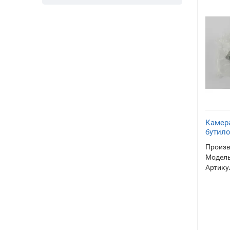
Камера
бутил
Произв
Модель
Артику