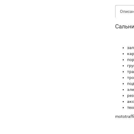
Описа
Сальни
зап
кар
по
гру
тра
тро
по
эле
рез
акс
тех
mototraf