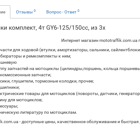
0
0
ние
Отзывы
Вопрос - Ответ
ки комплект, 4т GY6-125/150сс, из 3х
Интернет магазин mototraffik.com.ua
части для ходовой (втулки, амортизаторы, сальники, сайлентблоки,
бюраторы и ремкомплекты к ним;
ршневую
ппу запчастей на мотоциклы (цилиндры,поршень, кольца поршневые
нсмиссионные запчасти;
сики, глушители, тормозные колодки, прочее;
дшипники;
ктрические товары для мотоциклов (повороты, датчики, генераторы
ину для мотоциклов;
ессуары;
ническую литературу по мотоциклам.
fik.com.ua - доступные цены, качественное обслуживание и быстрая