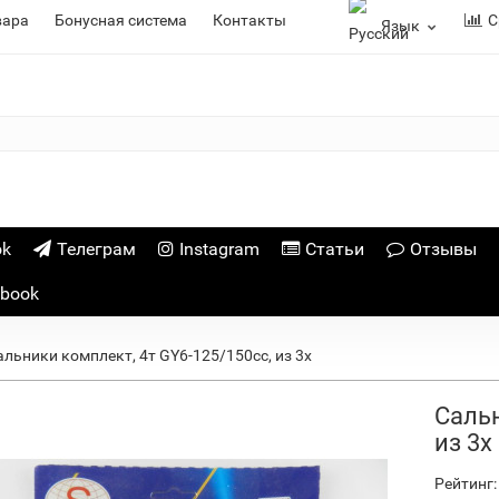
вара
Бонусная система
Контакты
С
Язык
ok
Телеграм
Instagram
Статьи
Отзывы
ebook
альники комплект, 4т GY6-125/150сс, из 3х
Сальн
из 3х
Рейтинг: