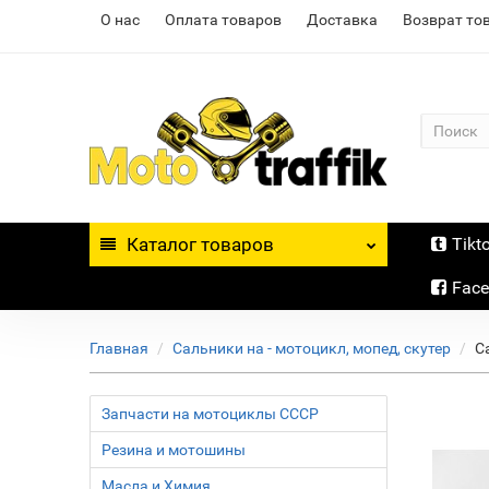
О нас
Оплата товаров
Доставка
Возврат то
Каталог
товаров
Tikt
Fac
Главная
Сальники на - мотоцикл, мопед, скутер
С
Запчасти на мотоциклы СССР
Резина и мотошины
Масла и Химия