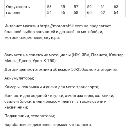
Окружность
53-
55-
57-
59-
61-
63-
головы
54
56
58
60
62
64
Интернет магазин https://mototraffik.com.ua предлагает
большой выбор запчастей и деталей на мотобайки,
мотоциклы,мопеды, скутера:
Запчасти на советские мотоциклы (ИЖ, ЯВА, Планета, Юпитер,
Минск, Днепр, Урал, К-750);
Детали для мототехники объемом 50-250сс по категориям;
Аккумуляторы;
Камеры, покрышки и диски для мото транспорта;
Запчасти для ходовой - втулки, амортизаторы, сальники,
сайлентблоки, вилки,ремкомплекты, а также свечи и
насвечники;
Подшипники, сепараторы;
Барабанные и дисковые тормозные колодки;