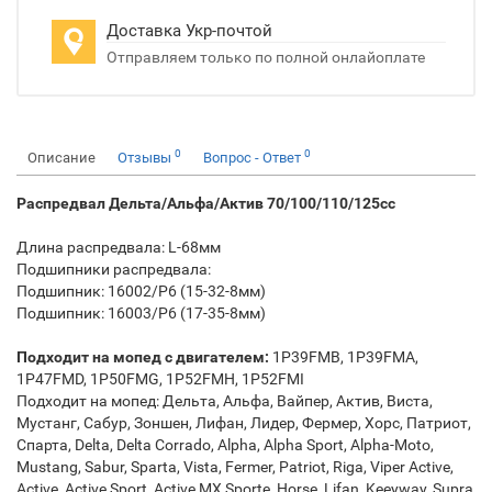
Доставка Укр-почтой
Отправляем только по полной онлайоплате
0
0
Описание
Отзывы
Вопрос - Ответ
Распредвал Дельта/Альфа/Актив 70/100/110/125cc
Длина распредвала: L-68мм
Подшипники распредвала:
Подшипник: 16002/P6 (15-32-8мм)
Подшипник: 16003/P6 (17-35-8мм)
Подходит на мопед с двигателем:
1P39FMB, 1P39FMA,
1P47FMD, 1P50FMG, 1P52FMH, 1P52FMI
Подходит на мопед:
Дельта, Альфа, Вайпер, Актив, Виста,
Мустанг, Сабур, Зоншен, Лифан, Лидер, Фермер, Хорс, Патриот,
Спарта, Delta, Delta Corrado, Alpha, Alpha Sport, Alpha-Moto,
Mustang, Sabur, Sparta, Vista, Fermer, Patriot, Riga, Viper Active,
Active, Active Sport, Active MX Sporte, Horse, Lifan, Keeyway, Supra