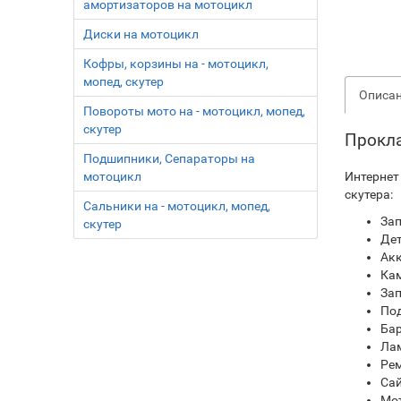
амортизаторов на мотоцикл
Диски на мотоцикл
Кофры, корзины на - мотоцикл,
мопед, скутер
Описа
Повороты мото на - мотоцикл, мопед,
скутер
Прокла
Подшипники, Сепараторы на
мотоцикл
Интернет
скутера:
Сальники на - мотоцикл, мопед,
Зап
скутер
Дет
Ак
Кам
Зап
Под
Бар
Лам
Рем
Сай
Мот