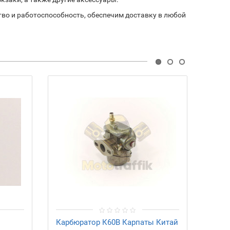
во и работоспособность, обеспечим доставку в любой
Карбюратор К60В Карпаты Китай
Ремк