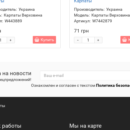
ты
Карпаты
одитель:
Украина
Производитель:
Украина
:
Карпаты Верховина
Модель:
Карпаты Верховина
л:
W443889
Артикул:
W7442879
н
71 грн
-
Купить
+
+
 на новости
спецпредложений!
Ознакомлен и согласен с текстом
Политика безопа
кты
 работы
Мы на карте