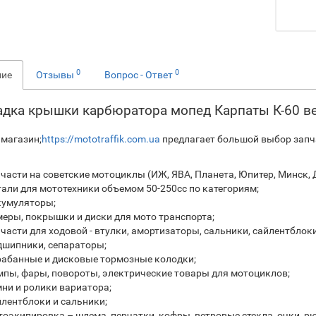
0
0
ние
Отзывы
Вопрос - Ответ
дка крышки карбюратора мопед Карпаты К-60 в
 магазин;
https://mototraffik.com.ua
предлагает большой выбор запча
части на советские мотоциклы (ИЖ, ЯВА, Планета, Юпитер, Минск, Д
али для мототехники объемом 50-250сс по категориям;
кумуляторы;
еры, покрышки и диски для мото транспорта;
части для ходовой - втулки, амортизаторы, сальники, сайлентблок
шипники, сепараторы;
абанные и дисковые тормозные колодки;
пы, фары, повороты, электрические товары для мотоциклов;
ни и ролики вариатора;
лентблоки и сальники;
оэкипировка – шлема, перчатки, кофры, ветровые стекла, очки, рю