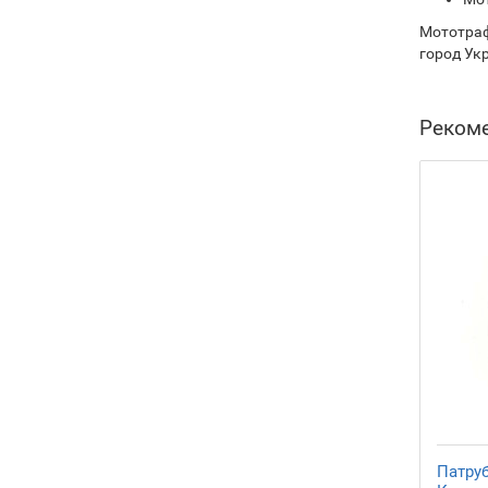
Мототраф
город Ук
Реком
Патру