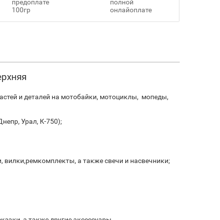
предоплате
полной
100гр
онлайоплате
ерхняя
стей и деталей на мотобайки, мотоциклы, мопеды,
непр, Урал, К-750);
и, вилки,ремкомплекты, а также свечи и насвечники;
кзаки, а также другие аксессуары.