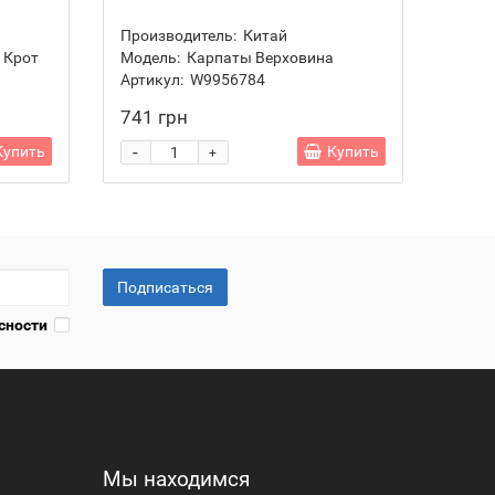
Карп
Производитель:
Китай
Прои
 Крот
Модель:
Карпаты Верховина
Моде
Артикул:
W9956784
Артик
741 грн
188 
-
-
Купить
Купить
+
Подписаться
сности
Мы находимся