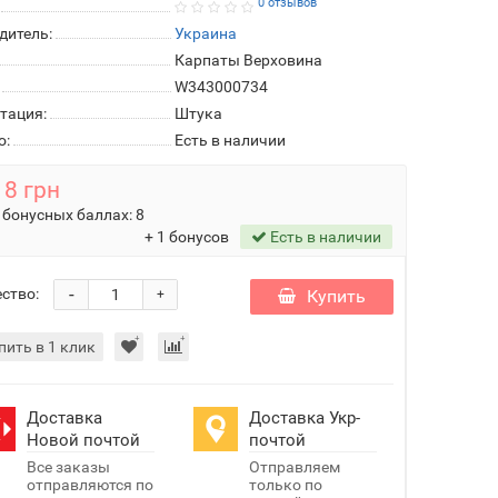
0 отзывов
дитель:
Украина
Карпаты Верховина
W343000734
тация:
Штука
о:
Есть в наличии
8 грн
 бонусных баллах:
8
+ 1 бонусов
Есть в наличии
-
ство:
Купить
+
пить в 1 клик
Доставка
Доставка Укр-
Новой почтой
почтой
Все заказы
Отправляем
отправляются по
только по