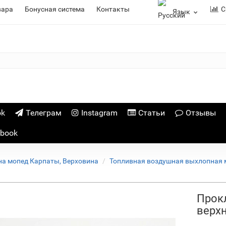
вара
Бонусная система
Контакты
С
Язык
ok
Телеграм
Instagram
Статьи
Отзывы
ebook
на мопед Карпаты, Верховина
Топливная воздушная выхлопная 
Прок
верх