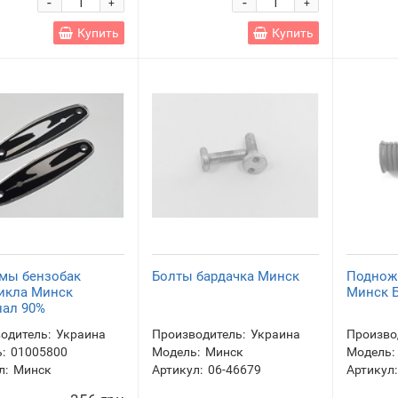
-
-
+
+
Купить
Купить
мы бензобак
Болты бардачка Минск
Поднож
икла Минск
Минск 
нал 90%
одитель:
Украина
Производитель:
Украина
Произво
:
01005800
Модель:
Минск
Модель:
л:
Минск
Артикул:
06-46679
Артикул: