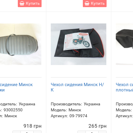
Купить
Купить
 сидение Минск
Чехол сидения Минск Н/
Чехол 
жи
К
плотны
одитель:
Украина
Производитель:
Украина
Произво
:
93002550
Модель:
Минск
Модель:
л:
Минск
Артикул:
09-79974
Артикул:
918 грн
265 грн