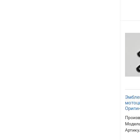
Эмбле
мотоц
Ориги
Произв
Модель
Артику