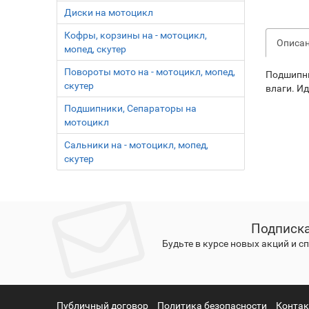
Диски на мотоцикл
Кофры, корзины на - мотоцикл,
Описа
мопед, скутер
Повороты мото на - мотоцикл, мопед,
Подшипни
скутер
влаги. И
Подшипники, Сепараторы на
мотоцикл
Сальники на - мотоцикл, мопед,
скутер
Подписка
Будьте в курсе новых акций и 
Публичный договор
Политика безопасности
Конта