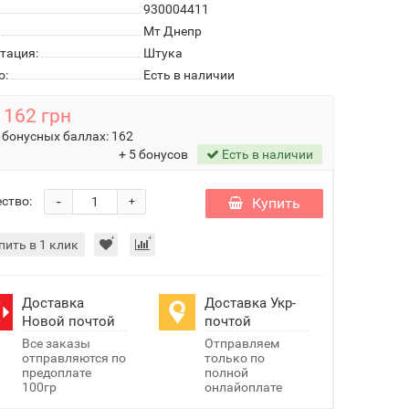
930004411
Мт Днепр
тация:
Штука
о:
Есть в наличии
162 грн
 бонусных баллах:
162
+ 5 бонусов
Есть в наличии
-
ство:
Купить
+
пить в 1 клик
Доставка
Доставка Укр-
Новой почтой
почтой
Все заказы
Отправляем
отправляются по
только по
предоплате
полной
100гр
онлайоплате