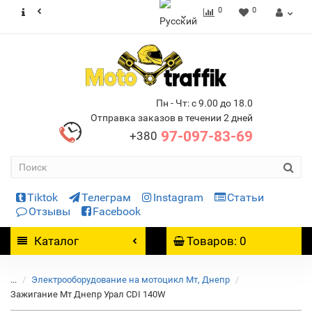
0
0
Пн - Чт: с 9.00 до 18.0
Отправка заказов в течении 2 дней
97-097-83-69
+380
Tiktok
Телеграм
Instagram
Статьи
Отзывы
Facebook
Каталог
Товаров: 0
...
Электрооборудование на мотоцикл Мт, Днепр
Зажигание Мт Днепр Урал СDI 140W