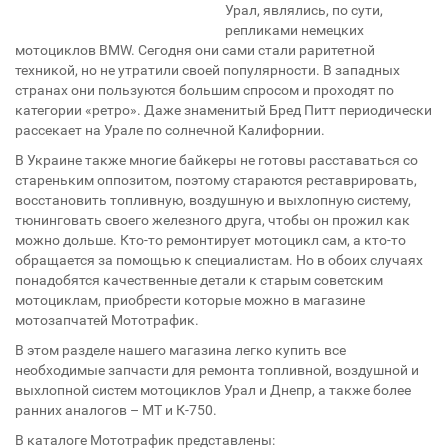
Урал, являлись, по сути,
репликами немецких
мотоциклов BMW. Сегодня они сами стали раритетной
техникой, но не утратили своей популярности. В западных
странах они пользуются большим спросом и проходят по
категории «ретро». Даже знаменитый Бред Питт периодически
рассекает на Урале по солнечной Калифорнии.
В Украине также многие байкеры не готовы расставаться со
стареньким оппозитом, поэтому стараются реставрировать,
восстановить топливную, воздушную и выхлопную систему,
тюнинговать своего железного друга, чтобы он прожил как
можно дольше. Кто-то ремонтирует мотоцикл сам, а кто-то
обращается за помощью к специалистам. Но в обоих случаях
понадобятся качественные детали к старым советским
мотоциклам, приобрести которые можно в магазине
мотозапчатей Мототрафик.
В этом разделе нашего магазина легко купить все
необходимые запчасти для ремонта топливной, воздушной и
выхлопной систем мотоциклов Урал и Днепр, а также более
ранних аналогов – МТ и К-750.
В каталоге Мототрафик представлены: