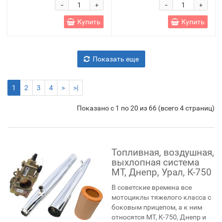
-
-
+
+
Купить
Купить
Показать еще
1
2
3
4
>
>|
Показано с 1 по 20 из 66 (всего 4 страниц)
Топливная, воздушная,
выхлопная система
МТ, Днепр, Урал, К-750
В советские времена все
мотоциклы тяжелого класса с
боковым прицепом, а к ним
относятся МТ, К-750, Днепр и