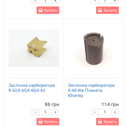
-
-
+
+
Купить
Купить
Заслонка карбюратора
Заслонка карбюратора
К-62,К-65,К-60,К-63
К-68 Иж Планета,
Юпитер
86 грн
114 грн
-
-
+
+
Купить
Купить