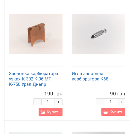
Заслонка карбюратора
Игла запорная
узкая К-302 К-36 МТ
карбюратора К68
К-750 Урал Днепр
190 грн
90 грн
-
-
+
+
Купить
Купить