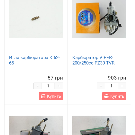
Игла карбюратора К 62-
Карбюратор VIPER-
65
200/250сс PZ30 TVR
57 грн
903 грн
-
-
+
+
Купить
Купить