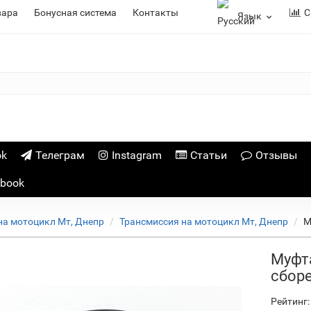
вара
Бонусная система
Контакты
С
Язык
ok
Телеграм
Instagram
Статьи
Отзывы
ebook
на мотоцикл Мт, Днепр
Трансмиссия на мотоцикл Мт, Днепр
М
Муфт
сбор
Рейтинг: