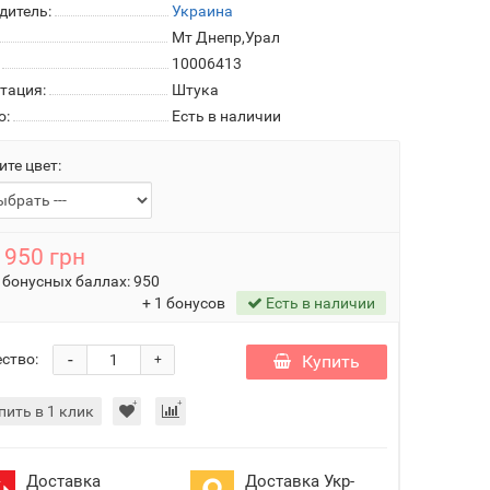
дитель:
Украина
Мт Днепр,Урал
10006413
тация:
Штука
о:
Есть в наличии
те цвет:
950 грн
 бонусных баллах:
950
+ 1 бонусов
Есть в наличии
-
ство:
Купить
+
пить в 1 клик
Доставка
Доставка Укр-