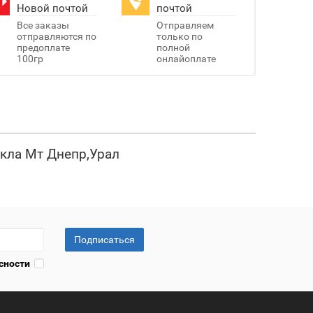
Новой почтой
почтой
Все заказы
Отправляем
отправляются по
только по
предоплате
полной
100гр
онлайоплате
икла Мт Днепр,Урал
Подписаться
сности