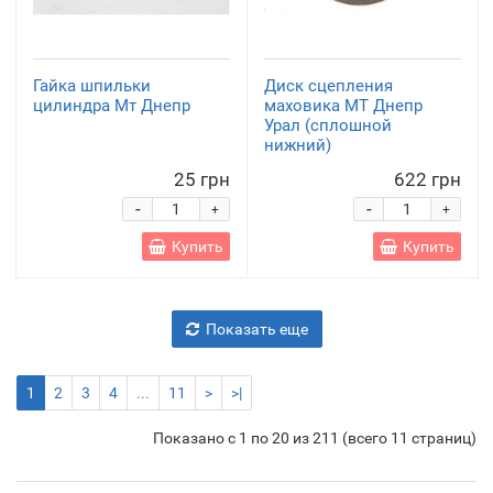
Гайка шпильки
Диск сцепления
цилиндра Мт Днепр
маховика МТ Днепр
Урал (сплошной
нижний)
25 грн
622 грн
-
-
+
+
Купить
Купить
Показать еще
1
2
3
4
...
11
>
>|
Показано с 1 по 20 из 211 (всего 11 страниц)