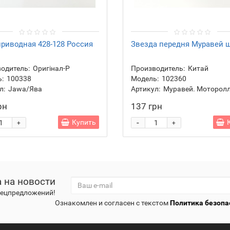
риводная 428-128 Россия
Звезда передня Муравей ш
одитель:
Оригінал-Р
Производитель:
Китай
:
100338
Модель:
102360
л:
Jawa/Ява
Артикул:
Муравей. Моторол
рн
137 грн
-
Купить
+
+
 на новости
спецпредложений!
Ознакомлен и согласен с текстом
Политика безопа