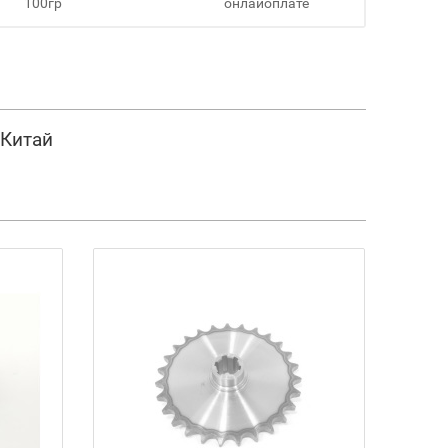
100гр
онлайоплате
 Китай