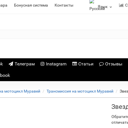
вара
Бонусная система
Контакты
С
Язык
ok
Телеграм
Instagram
Статьи
Отзывы
ebook
на мотоцикл Муравей
Трансмиссия на мотоцикл Муравей
Зве
Звезд
Обратит
отличат