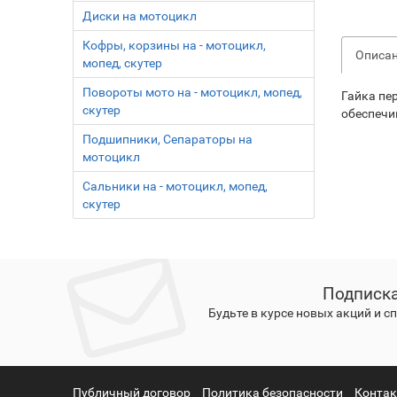
Диски на мотоцикл
Кофры, корзины на - мотоцикл,
Описа
мопед, скутер
Повороты мото на - мотоцикл, мопед,
Гайка пе
скутер
обеспечи
Подшипники, Сепараторы на
мотоцикл
Сальники на - мотоцикл, мопед,
скутер
Подписка
Будьте в курсе новых акций и 
Публичный договор
Политика безопасности
Конта