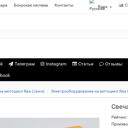
вара
Бонусная система
Контакты
С
Язык
ok
Телеграм
Instagram
Статьи
Отзывы
ebook
на мотоцикл Ява (Jawa)
Электрооборудование на мотоцикл Ява 
Свеч
Рейтинг:
Произво