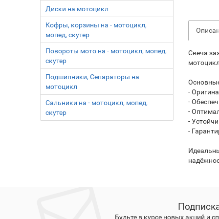
Диски на мотоцикл
Кофры, корзины на - мотоцикл,
Описа
мопед, скутер
Повороты мото на - мотоцикл, мопед,
Свеча за
скутер
мотоцикл
Подшипники, Сепараторы на
Основные
мотоцикл
- Оригин
- Обеспе
Сальники на - мотоцикл, мопед,
- Оптима
скутер
- Устойчи
- Гарант
Идеальны
надёжнос
Подписка
Будьте в курсе новых акций и 