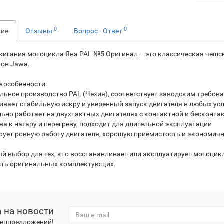
0
0
ние
Отзывы
Вопрос - Ответ
жигания мотоцикла Ява PAL №5 Оригинал – это классическая чешск
ов Jawa.
 особенности:
альное производство PAL (Чехия), соответствует заводским требов
чивает стабильную искру и уверенный запуск двигателя в любых ус
льно работает на двухтактных двигателях с контактной и бесконта
ва к нагару и перегреву, подходит для длительной эксплуатации
ирует ровную работу двигателя, хорошую приёмистость и экономич
й выбор для тех, кто восстанавливает или эксплуатирует мотоцикл
ть оригинальных комплектующих.
 на новости
спецпредложений!