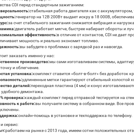
ства CDI перед стандартным зажиганием:
версальность:
стабильная работа двигателя как с аккумулятором, т
щность:
генератор на 12В 200Вт выдает искру в 18 000В, обеспечива
урс:
за счет стабильного зажигания снижается вибрация и нагрузк
намика:
двигатель работает мягче, быстрее набирает обороты и луч
ксимальная эффективность:
в отличие от контактов, CDI не дает 
личивает мощность и реально экономит топливо.
дежность:
вы забудете о проблемах с зарядкой раз и навсегда.
оит заказать именно у нас:
ственное производство:
мы сами изготавливаем системы, адаптиру
точку и облегчение.
стая установка:
комплект ставится «болт-в-болт» без доработок к
опасность:
удлиненные метки гарантируют стабильный холостой хо
ество деталей:
переходная пластина (4 мм) и конус изготавливаютс
 удобного демонтажа.
% проверка:
каждый комплект перед отправкой тестируется на стен
овность к работе:
вы получаете систему в собранном виде. Все пр
дключены.
ддержка:
онлайн-помощь в установке и техподдержка по телефону.
и сервис:
ыт:
работаем на рынке с 2013 года, имеем сотни положительных от