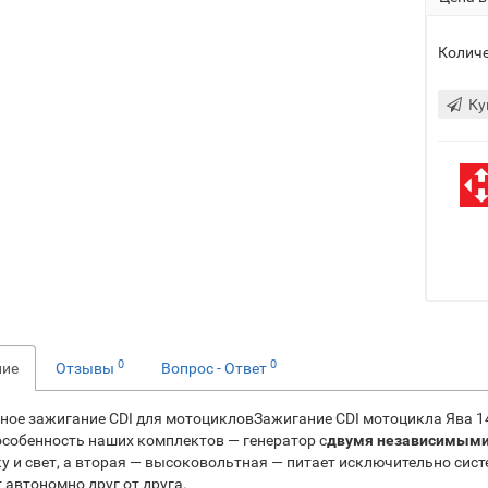
Количе
Ку
0
0
ние
Отзывы
Вопрос - Ответ
ное зажигание CDI для мотоцикловЗажигание CDI мотоцикла Ява 
особенность наших комплектов — генератор с
двумя независимыми
у и свет, а вторая — высоковольтная — питает исключительно сист
 автономно друг от друга.