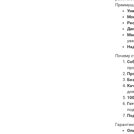
Преимуще
Уни
Мо
Рес
Ди
Ма
уве
На
Почему ст
Соб
про
Про
Без
Кач
для
100
Гот
по
По
Гарантии 
Оп