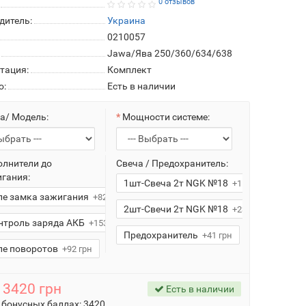
0 отзывов
дитель:
Украина
0210057
Jawa/Ява 250/360/634/638
тация:
Комплект
о:
Есть в наличии
а/ Модель:
Мощности системе:
лнители до
Свеча / Предохранитель:
гания:
1шт-Свеча 2т NGK №18
+119 грн
ле замка зажигания
+82 грн
2шт-Свечи 2т NGK №18
+238 грн
нтроль заряда АКБ
+153 грн
Предохранитель
+41 грн
ле поворотов
+92 грн
3420 грн
Есть в наличии
 бонусных баллах:
3420