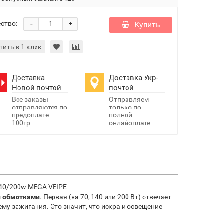
-
ство:
Купить
+
пить в 1 клик
Доставка
Доставка Укр-
Новой почтой
почтой
Все заказы
Отправляем
отправляются по
только по
предоплате
полной
100гр
онлайоплате
140/200w MEGA VEIPE
 обмотками
. Первая (на 70, 140 или 200 Вт) отвечает
ему зажигания. Это значит, что искра и освещение