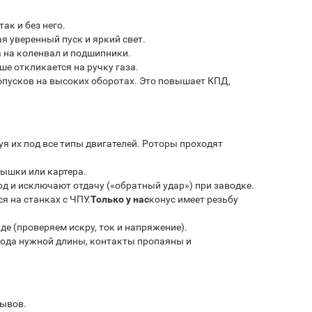
ак и без него.
я уверенный пуск и яркий свет.
а на коленвал и подшипники.
ше откликается на ручку газа.
пропусков на высоких оборотах. Это повышает КПД,
я их под все типы двигателей. Роторы проходят
рышки или картера.
д и исключают отдачу («обратный удар») при заводке.
я на станках с ЧПУ.
Только у нас
конус имеет резьбу
де (проверяем искру, ток и напряжение).
овода нужной длины, контакты пропаяны и
зывов.