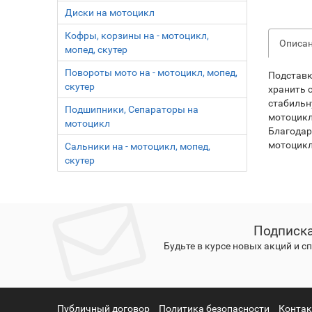
Диски на мотоцикл
Кофры, корзины на - мотоцикл,
Описа
мопед, скутер
Повороты мото на - мотоцикл, мопед,
Подставк
скутер
хранить 
стабильн
Подшипники, Сепараторы на
мотоцикл
мотоцикл
Благодар
мотоцикл
Сальники на - мотоцикл, мопед,
скутер
Подписка
Будьте в курсе новых акций и 
Публичный договор
Политика безопасности
Конта