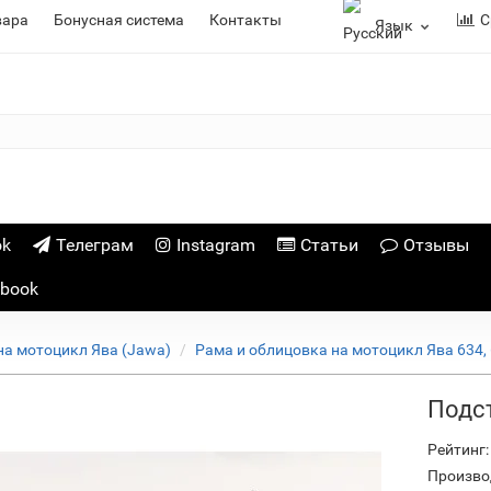
вара
Бонусная система
Контакты
С
Язык
ok
Телеграм
Instagram
Статьи
Отзывы
ebook
на мотоцикл Ява (Jawa)
Рама и облицовка на мотоцикл Ява 634,
Подст
Рейтинг:
Произво