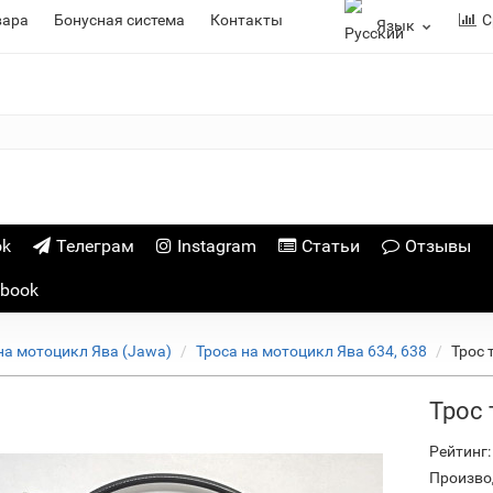
вара
Бонусная система
Контакты
С
Язык
ok
Телеграм
Instagram
Статьи
Отзывы
ebook
на мотоцикл Ява (Jawa)
Троса на мотоцикл Ява 634, 638
Трос 
Трос 
Рейтинг:
Произво