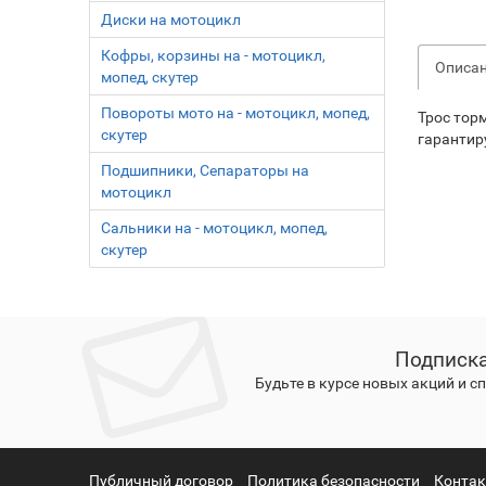
Диски на мотоцикл
Кофры, корзины на - мотоцикл,
Описа
мопед, скутер
Повороты мото на - мотоцикл, мопед,
Трос тор
скутер
гарантир
Подшипники, Сепараторы на
мотоцикл
Сальники на - мотоцикл, мопед,
скутер
Подписка
Будьте в курсе новых акций и 
Публичный договор
Политика безопасности
Конта