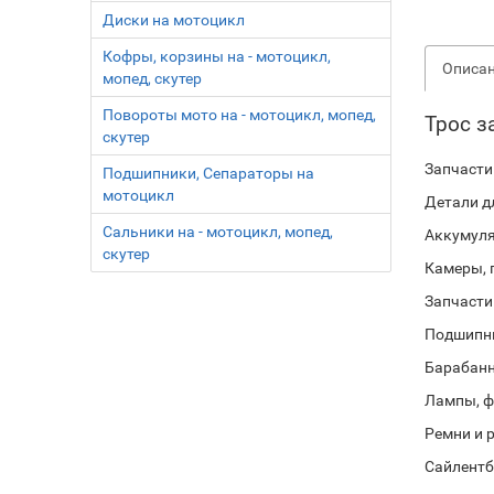
Диски на мотоцикл
Кофры, корзины на - мотоцикл,
Описа
мопед, скутер
Повороты мото на - мотоцикл, мопед,
Трос з
скутер
Запчасти 
Подшипники, Сепараторы на
мотоцикл
Детали д
Сальники на - мотоцикл, мопед,
Аккумуля
скутер
Камеры, 
Запчасти 
Подшипни
Барабанн
Лампы, ф
Ремни и 
Сайлентб