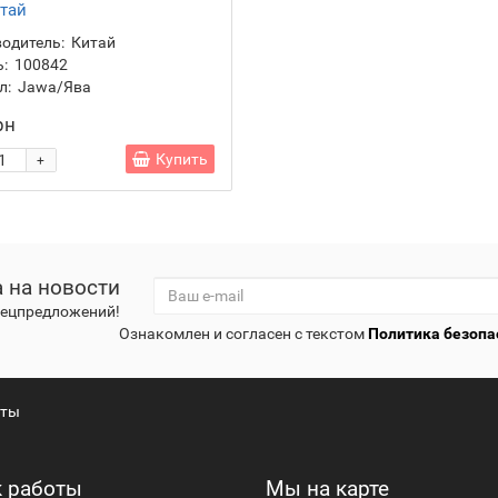
тай
одитель:
Китай
:
100842
л:
Jawa/Ява
рн
Купить
+
 на новости
спецпредложений!
Ознакомлен и согласен с текстом
Политика безопа
кты
 работы
Мы на карте