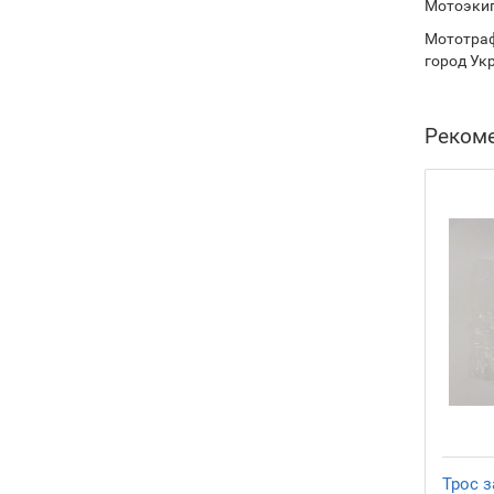
Мотоэкип
Мототраф
город Ук
Реком
Трос з