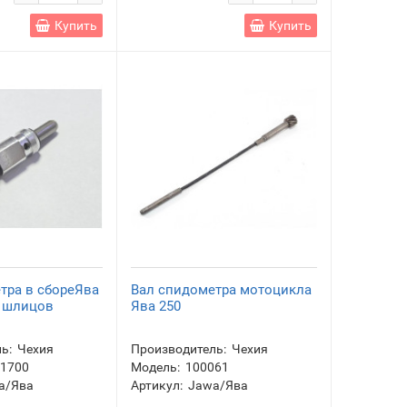
Купить
Купить
тра в сбореЯва
Вал спидометра мотоцикла
4 шлицов
Ява 250
ь:
Чехия
Производитель:
Чехия
81700
Модель:
100061
a/Ява
Артикул:
Jawa/Ява