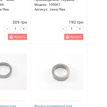
066
Модель:
100067
a/Ява
Артикул:
Jawa/Ява
309 грн
190 грн
-
-
+
+
Купить
Купить
нвала под
Втулка коленвала под