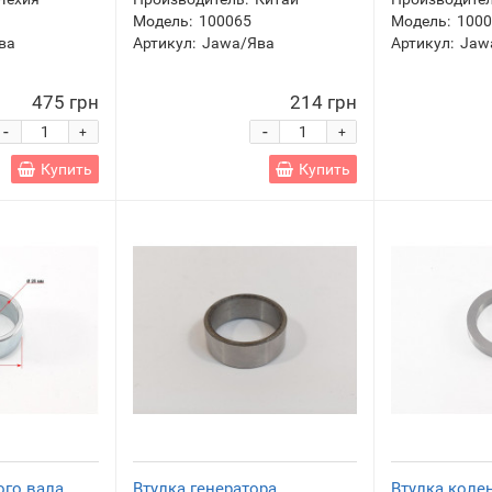
Модель:
100065
Модель:
100
ва
Артикул:
Jawa/Ява
Артикул:
Jaw
475 грн
214 грн
-
-
+
+
Купить
Купить
ого вала
Втулка генератора
Втулка коле