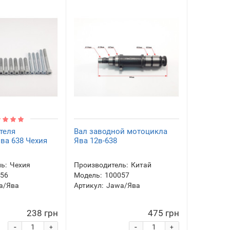
теля
Вал заводной мотоцикла
ва 638 Чехия
Ява 12в-638
ь:
Чехия
Производитель:
Китай
056
Модель:
100057
a/Ява
Артикул:
Jawa/Ява
238 грн
475 грн
-
-
+
+