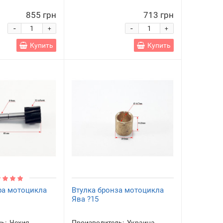
855 грн
713 грн
-
-
+
+
Купить
Купить
ра мотоцикла
Втулка бронза мотоцикла
Ява ?15
ь:
Чехия
Производитель:
Украина