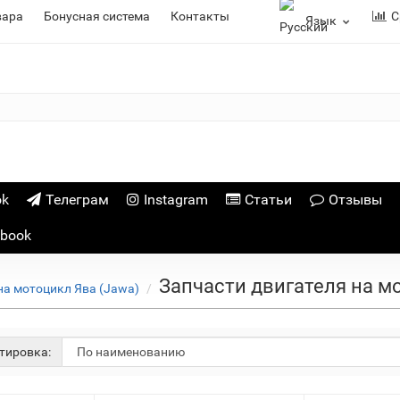
вара
Бонусная система
Контакты
С
Язык
ok
Телеграм
Instagram
Статьи
Отзывы
ebook
Запчасти двигателя на мо
на мотоцикл Ява (Jawa)
тировка: