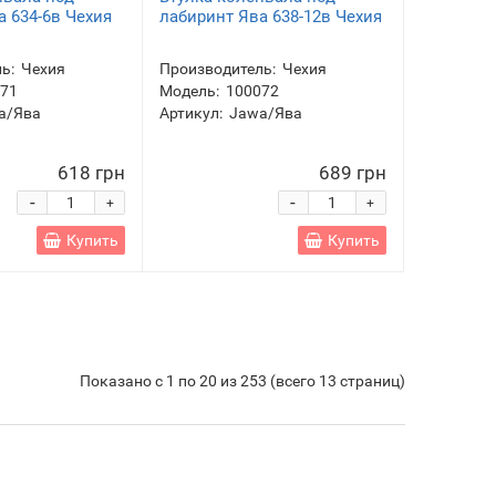
а 634-6в Чехия
лабиринт Ява 638-12в Чехия
ь:
Чехия
Производитель:
Чехия
071
Модель:
100072
a/Ява
Артикул:
Jawa/Ява
618 грн
689 грн
-
-
+
+
Купить
Купить
Показано с 1 по 20 из 253 (всего 13 страниц)