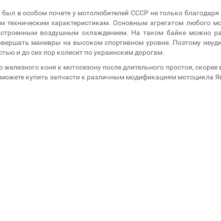
был в особом почете у мотолюбителей СССР не только благодаря
м техническим характеристикам. Основным агрегатом любого мо
встроенным воздушным охлаждением. На таком байке можно раз
вершать маневры на высоком спортивном уровне. Поэтому неудив
тью и до сих пор колесит по украинским дорогам.
о железного коня к мотосезону после длительного простоя, скорее 
вы можете купить запчасти к различным модификациям мотоцикла 