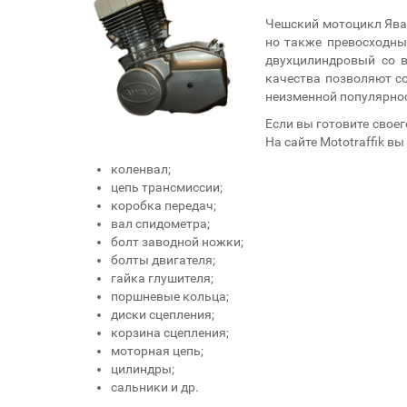
Чешский мотоцикл Ява 
но также превосходны
двухцилиндровый со 
качества позволяют со
неизменной популярнос
Если вы готовите своег
На сайте Mototraffik 
коленвал;
цепь трансмиссии;
коробка передач;
вал спидометра;
болт заводной ножки;
болты двигателя;
гайка глушителя;
поршневые кольца;
диски сцепления;
корзина сцепления;
моторная цепь;
цилиндры;
сальники и др.