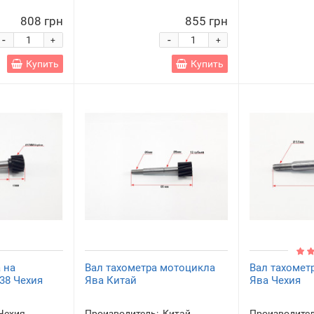
808 грн
855 грн
-
-
+
+
Купить
Купить
 на
Вал тахометра мотоцикла
Вал тахомет
38 Чехия
Ява Китай
Ява Чехия
Чехия
Производитель:
Китай
Производител