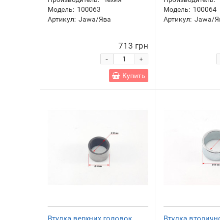
Модель:
100063
Модель:
100064
Артикул:
Jawa/Ява
Артикул:
Jawa/Я
713 грн
-
+
Купить
Втулка верхних головок
Втулка вторичн