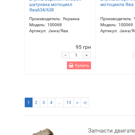
шатунана мотоцикл
мотоцикла Ява 
Ява634/638
Производитель:
Украина
Производитель:
Модель:
100068
Модель:
100069
Артикул:
Jawa/Ява
Артикул:
Jawa/Я
95 грн
-
+
Купить
1
2
3
4
...
13
>
>|
Запчасти двигате