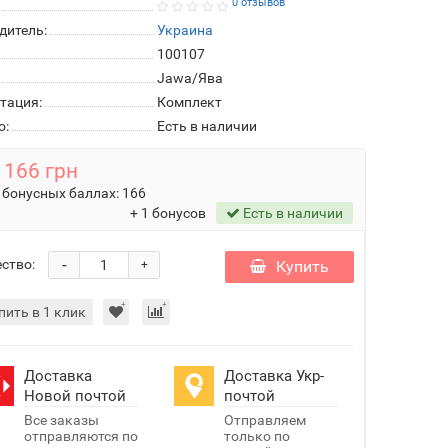
0 отзывов
дитель:
Украина
100107
Jawa/Ява
тация:
Комплект
о:
Есть в наличии
166 грн
 бонусных баллах:
166
+ 1 бонусов
Есть в наличии
-
ство:
Купить
+
пить в 1 клик
Доставка
Доставка Укр-
Новой почтой
почтой
Все заказы
Отправляем
отправляются по
только по