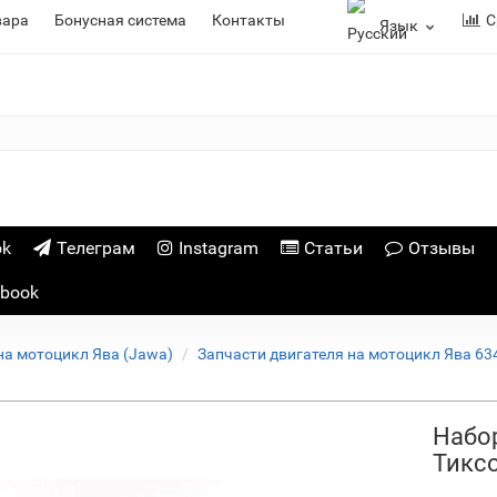
вара
Бонусная система
Контакты
С
Язык
ok
Телеграм
Instagram
Статьи
Отзывы
ebook
на мотоцикл Ява (Jawa)
Запчасти двигателя на мотоцикл Ява 634
Набор
Тикс