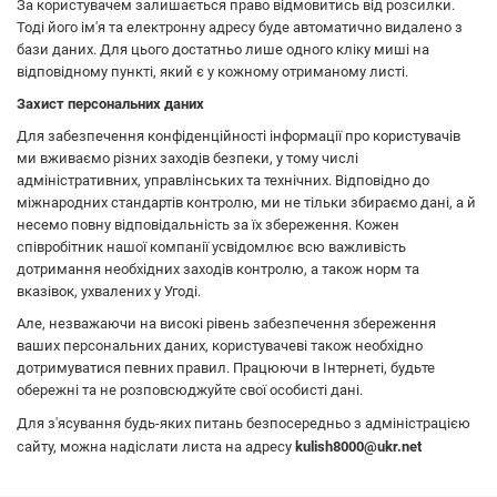
За користувачем залишається право відмовитись від розсилки.
Тоді його ім'я та електронну адресу буде автоматично видалено з
бази даних. Для цього достатньо лише одного кліку миші на
відповідному пункті, який є у кожному отриманому листі.
Захист персональних даних
Для забезпечення конфіденційності інформації про користувачів
ми вживаємо різних заходів безпеки, у тому числі
адміністративних, управлінських та технічних. Відповідно до
міжнародних стандартів контролю, ми не тільки збираємо дані, а й
несемо повну відповідальність за їх збереження. Кожен
співробітник нашої компанії усвідомлює всю важливість
дотримання необхідних заходів контролю, а також норм та
вказівок, ухвалених у Угоді.
Але, незважаючи на високі рівень забезпечення збереження
ваших персональних даних, користувачеві також необхідно
дотримуватися певних правил. Працюючи в Інтернеті, будьте
обережні та не розповсюджуйте свої особисті дані.
Для з'ясування будь-яких питань безпосередньо з адміністрацією
сайту, можна надіслати листа на адресу
kulish8000@ukr.net